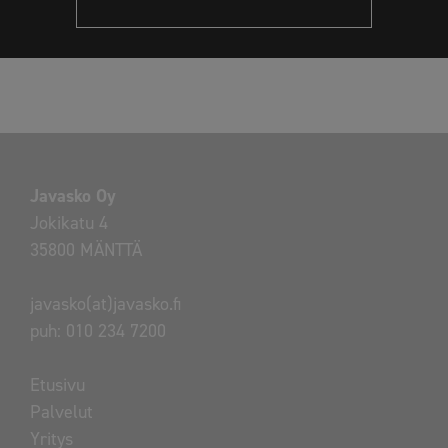
Javasko Oy
Jokikatu 4
35800 MÄNTTÄ
javasko(at)javasko.fi
puh:
010 234 7200
Etusivu
Palvelut
Yritys