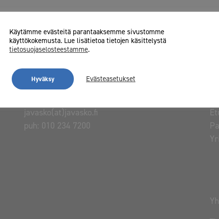
Käytämme evästeitä parantaaksemme sivustomme
käyttökokemusta. Lue lisätietoa tietojen käsittelystä
tietosuojaselosteestamme
.
Evästeasetukset
Hyväksy
javasko(at)javasko.fi
Et
puh:
010 234 7200
Pa
Yr
Yh