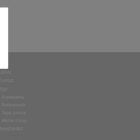
usivu
lvelut
itys
Konekanta
Referenssit
Tapa toimia
Meille töihin
teystiedot