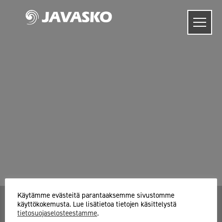
Skip
to
content
Käytämme evästeitä parantaaksemme sivustomme
käyttökokemusta. Lue lisätietoa tietojen käsittelystä
tietosuojaselosteestamme
.
Javasko Oy