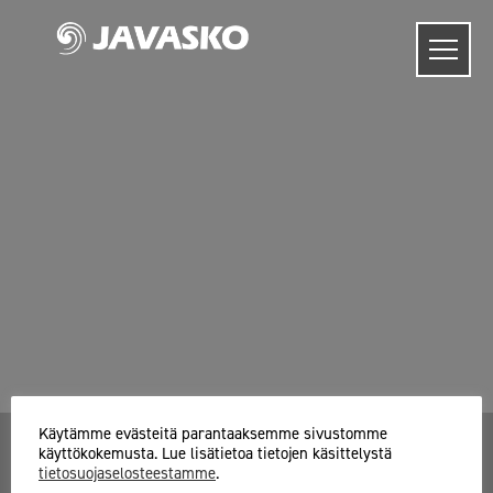
Skip
to
content
Käytämme evästeitä parantaaksemme sivustomme
käyttökokemusta. Lue lisätietoa tietojen käsittelystä
tietosuojaselosteestamme
.
Javasko Oy