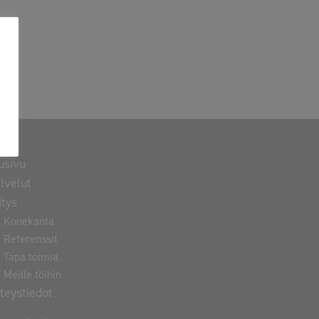
usivu
lvelut
itys
Konekanta
Referenssit
Tapa toimia
Meille töihin
teystiedot