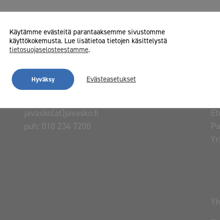
Käytämme evästeitä parantaaksemme sivustomme
käyttökokemusta. Lue lisätietoa tietojen käsittelystä
tietosuojaselosteestamme
.
Evästeasetukset
Hyväksy
javasko(at)javasko.fi
Et
puh:
010 234 7200
Pa
Yr
Yh