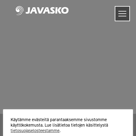
Skip
to
content
Käytämme evästeitä parantaaksemme sivustomme
käyttökokemusta. Lue lisätietoa tietojen käsittelystä
tietosuojaselosteestamme
.
Javasko Oy