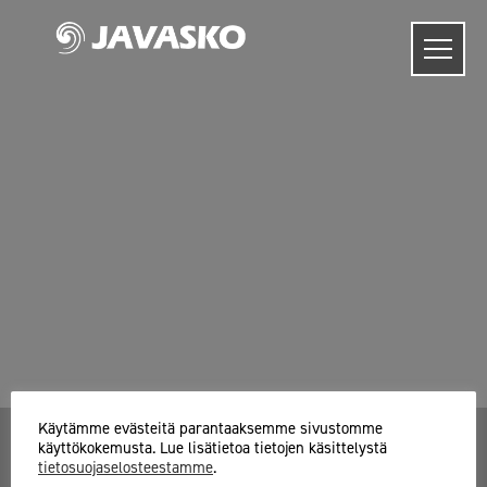
Skip
to
content
Käytämme evästeitä parantaaksemme sivustomme
käyttökokemusta. Lue lisätietoa tietojen käsittelystä
tietosuojaselosteestamme
.
Javasko Oy