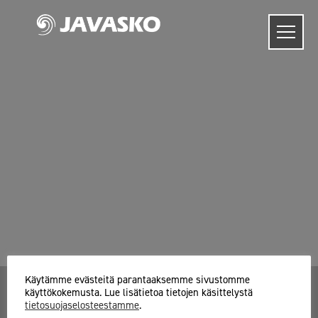
Skip
to
content
Käytämme evästeitä parantaaksemme sivustomme
käyttökokemusta. Lue lisätietoa tietojen käsittelystä
tietosuojaselosteestamme
.
Javasko Oy