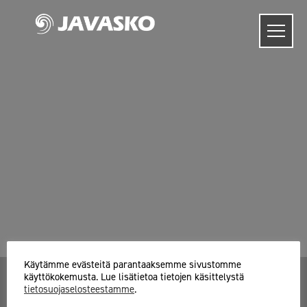
Skip
to
content
Käytämme evästeitä parantaaksemme sivustomme
käyttökokemusta. Lue lisätietoa tietojen käsittelystä
tietosuojaselosteestamme
.
Javasko Oy