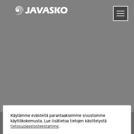
Skip
to
content
Käytämme evästeitä parantaaksemme sivustomme
käyttökokemusta. Lue lisätietoa tietojen käsittelystä
tietosuojaselosteestamme
.
Javasko Oy