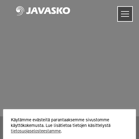
Skip
to
content
Käytämme evästeitä parantaaksemme sivustomme
käyttökokemusta. Lue lisätietoa tietojen käsittelystä
tietosuojaselosteestamme
.
Javasko Oy