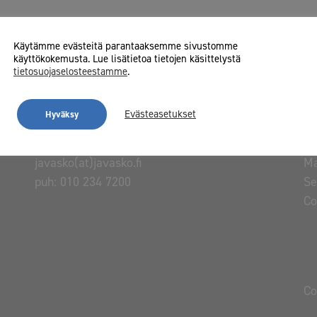
Käytämme evästeitä parantaaksemme sivustomme
käyttökokemusta. Lue lisätietoa tietojen käsittelystä
tietosuojaselosteestamme
.
Evästeasetukset
Hyväksy
javasko(at)javasko.fi
Ma
puh:
010 234 7200
Se
C
Co